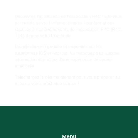
Découvrez l’application de l’association R4C ! Elle vous
permet de suivre facilement toutes les informations
relatives à nos évènements de l’association R4C (R4C,
TDL) depuis votre téléphone.
L’application est gratuite et disponible sur les
plateformes iOS et Android. Ne manquez plus aucune
information et profitez d’une expérience de course
améliorée.
Téléchargez la dès maintenant pour vous préparer au
mieux à votre prochaine course !
Menu